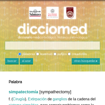
diccionario
médico-biológico, histórico y etimológico
palabras
lexemas
sufijos
creadores
buscar
al azar
otras búsquedas
Palabra
simpatectomía
[sympathectomy]
f. (
Cirugía
).
Extirpación
de
ganglios
de la cadena del