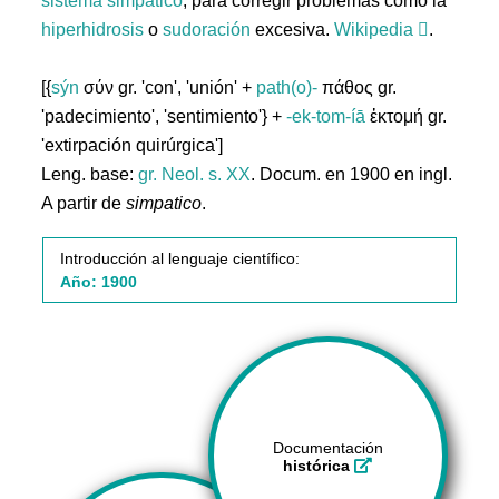
sistema
simpático
, para corregir problemas como la
hiperhidrosis
o
sudoración
excesiva.
Wikipedia
.
[{
sýn
σύν gr. 'con', 'unión' +
path(o)-
πάθος gr.
'padecimiento', 'sentimiento'} +
-ek-tom-íā
ἐκτομή gr.
'extirpación quirúrgica']
Leng. base:
gr.
Neol. s. XX
. Docum. en 1900 en ingl.
A partir de
simpatico
.
Introducción al lenguaje científico:
Año: 1900
Documentación
histórica