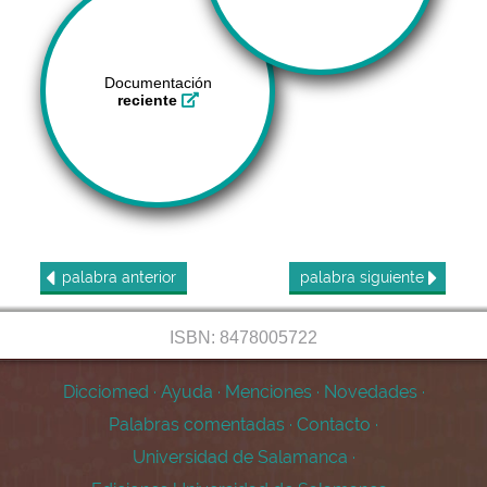
Documentación
reciente
palabra
anterior
palabra
siguiente
ISBN: 8478005722
Dicciomed
·
Ayuda
·
Menciones
·
Novedades
·
Palabras comentadas
·
Contacto
·
Universidad de Salamanca
·