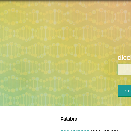
dicc
bus
Palabra