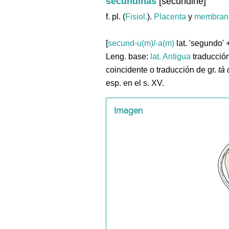
secundinas
[secundine]
f. pl. (
Fisiol.
).
Placenta
y
membran
[
secund-u(m)/-a(m)
lat. 'segundo' 
Leng. base:
lat.
Antigua
traducción 
coincidente o traducción de gr.
tà
esp. en el s. XV.
Imagen