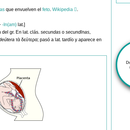
as
que envuelven el
feto
.
Wikipedia
.
+
-īn(am)
lat.]
del gr. En lat. clás.
secundas
o
secundīnas
,
 deútera
τὰ δεύτερα; pasó a lat. tardío y aparece en
D