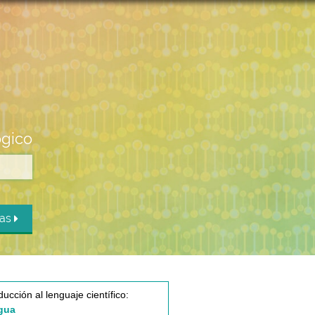
ógico
das
ducción al lenguaje científico:
gua