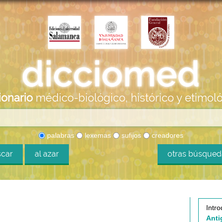
ionario
médico-biológico, histórico y etimol
palabras
lexemas
sufijos
creadores
car
al azar
otras búsque
Intro
Anti