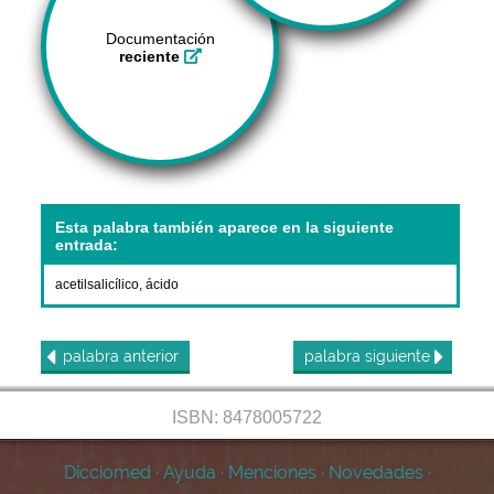
Documentación
reciente
Esta palabra también aparece en la siguiente
entrada:
acetilsalicílico, ácido
palabra
anterior
palabra
siguiente
ISBN: 8478005722
Dicciomed
·
Ayuda
·
Menciones
·
Novedades
·