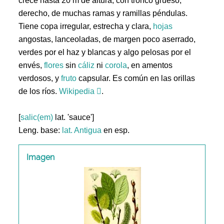
crece hasta 20 m de altura, con tronco grueso,
derecho, de muchas ramas y ramillas péndulas.
Tiene copa irregular, estrecha y clara,
hojas
angostas, lanceoladas, de margen poco aserrado,
verdes por el haz y blancas y algo pelosas por el
envés,
flores
sin
cáliz
ni
corola
, en amentos
verdosos, y
fruto
capsular. Es común en las orillas
de los ríos.
Wikipedia
.
[
salic(em)
lat. 'sauce']
Leng. base:
lat.
Antigua
en esp.
Imagen