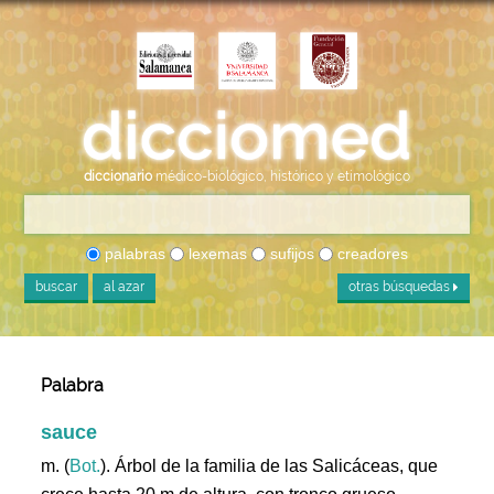
diccionario
médico-biológico, histórico y etimológico
palabras
lexemas
sufijos
creadores
buscar
al azar
otras búsquedas
Palabra
sauce
m. (
Bot.
). Árbol de la familia de las Salicáceas, que