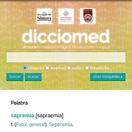
diccionario
médico-biológico, histórico y etimológico
palabras
lexemas
sufijos
creadores
buscar
al azar
otras búsquedas
Palabra
sapremia
[sapraemia]
f. (
Patol. general
).
Septicemia
.