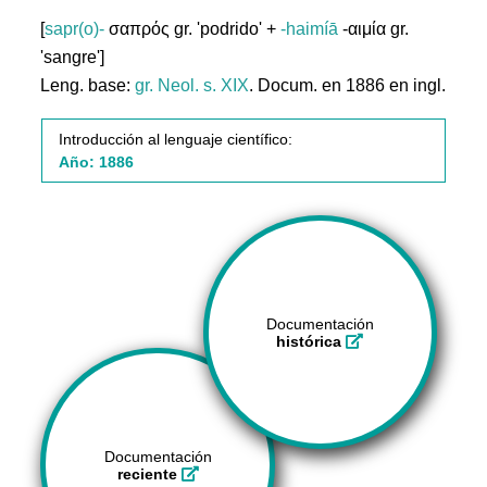
[
sapr(o)-
σαπρός gr. 'podrido' +
-haimíā
-αιμία gr.
'sangre']
Leng. base:
gr.
Neol. s. XIX
. Docum. en 1886 en ingl.
Introducción al lenguaje científico:
Año: 1886
Documentación
histórica
Documentación
reciente