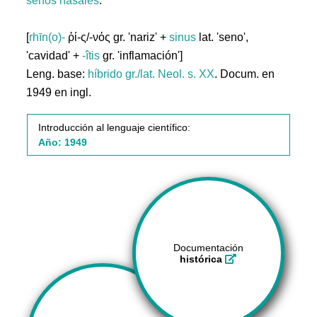
senos
nasales
.
[
rhīn(o)-
ῥί-ς/-νός gr. 'nariz' +
sinus
lat. 'seno',
'cavidad' +
-îtis
gr. 'inflamación']
Leng. base:
híbrido gr./lat.
Neol. s. XX
. Docum. en
1949 en ingl.
Introducción al lenguaje científico:
Año: 1949
Documentación
histórica