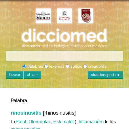
diccionario
médico-biológico, histórico y etimológico
palabras
lexemas
sufijos
creadores
buscar
al azar
otras búsquedas
Palabra
rinosinusitis
[rhinosinusitis]
f. (
Patol. Otorrinolar., Estomatol.
).
Inflamación
de los