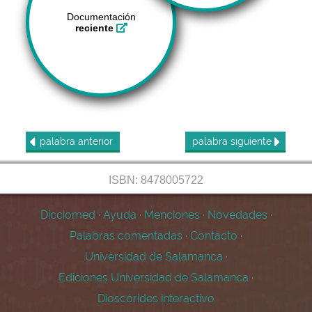
Documentación
reciente
palabra
anterior
palabra
siguiente
ISBN: 8478005722
Dicciomed
·
Ayuda
·
Menciones
·
Novedades
·
Palabras comentadas
·
Contacto
·
Universidad de Salamanca
·
Ediciones Universidad de Salamanca
·
Dioscórides interactivo