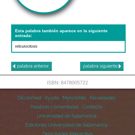
Esta palabra también aparece en la siguiente
entrada:
reticulocitosis
palabra
anterior
palabra
siguiente
ISBN: 8478005722
Dicciomed
·
Ayuda
·
Menciones
·
Novedades
·
Palabras comentadas
·
Contacto
·
Universidad de Salamanca
·
Ediciones Universidad de Salamanca
·
Dioscórides interactivo