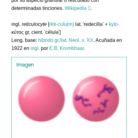
por su aspecto granular o reticulado con
determinadas tinciones.
Wikipedia
.
ingl.
reticulocyte
[
rēti-culu(m)
lat. 'redecilla' +
kyto-
κύτος gr. cient. 'célula']
Leng. base:
híbrido gr./lat.
Neol. s. XX
. Acuñada en
1922 en
ingl.
por
E.B. Krumbhaar
.
Imagen