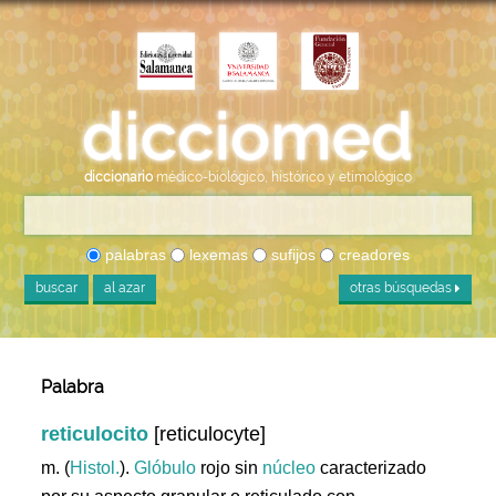
diccionario
médico-biológico, histórico y etimológico
palabras
lexemas
sufijos
creadores
buscar
al azar
otras búsquedas
Palabra
reticulocito
[reticulocyte]
m. (
Histol.
).
Glóbulo
rojo sin
núcleo
caracterizado