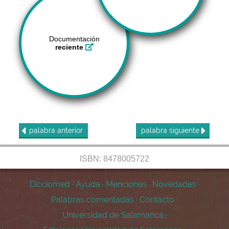
Documentación
reciente
palabra
anterior
palabra
siguiente
ISBN: 8478005722
Dicciomed
·
Ayuda
·
Menciones
·
Novedades
·
Palabras comentadas
·
Contacto
·
Universidad de Salamanca
·