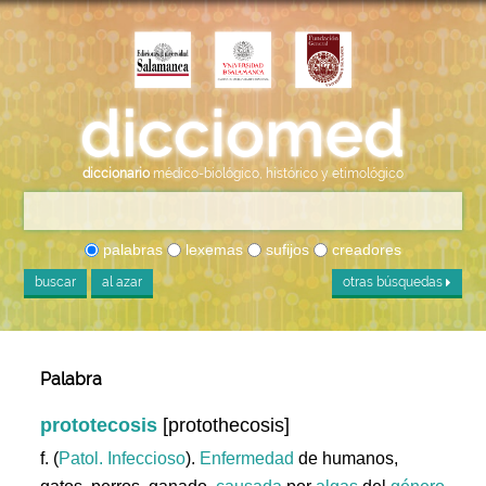
diccionario
médico-biológico, histórico y etimológico
palabras
lexemas
sufijos
creadores
buscar
al azar
otras búsquedas
Palabra
prototecosis
[protothecosis]
f. (
Patol. Infeccioso
).
Enfermedad
de humanos,