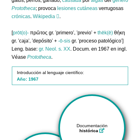
gatos, perros, ganado,
causada
por
algas
del
género
Prototheca
; provoca
lesiones
cutáneas
verrugosas
crónicas
.
Wikipedia
.
[
prōt(o)-
πρῶτος gr. 'primero', 'previo' +
thēk(ē)
θήκη
gr. 'caja', 'depósito' +
-ō-sis
gr. 'proceso patológico']
Leng. base:
gr.
Neol. s. XX
. Docum. en 1967 en ingl.
Véase
Prototheca
.
Introducción al lenguaje científico:
Año: 1967
Documentación
histórica