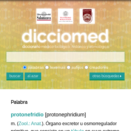
diccionario
médico-biológico, histórico y etimológico
palabras
lexemas
sufijos
creadores
buscar
al azar
otras búsquedas
Palabra
protonefridio
[protonephridium]
m. (
Zool.: Anat.
). Órgano excretor u osmorregulador