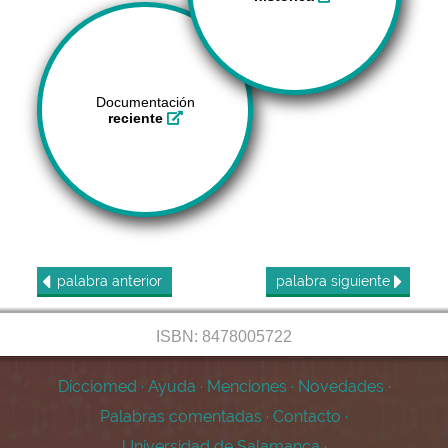
Documentación
reciente
palabra
anterior
palabra
siguiente
ISBN: 8478005722
Dicciomed
·
Ayuda
·
Menciones
·
Novedades
·
Palabras comentadas
·
Contacto
·
Universidad de Salamanca
·