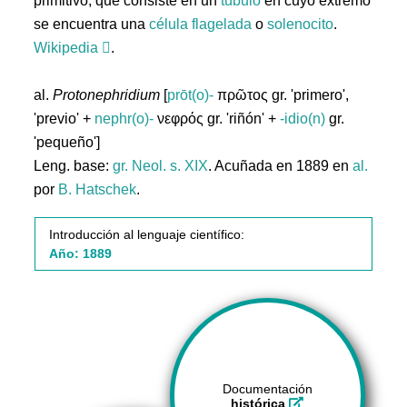
primitivo, que consiste en un
túbulo
en cuyo extremo
se encuentra una
célula
flagelada
o
solenocito
.
Wikipedia
.
al.
Protonephridium
[
prōt(o)-
πρῶτος gr. 'primero',
'previo' +
nephr(o)-
νεφρός gr. 'riñón' +
-idio(n)
gr.
'pequeño']
Leng. base:
gr.
Neol. s. XIX
. Acuñada en 1889 en
al.
por
B. Hatschek
.
Introducción al lenguaje científico:
Año: 1889
Documentación
histórica