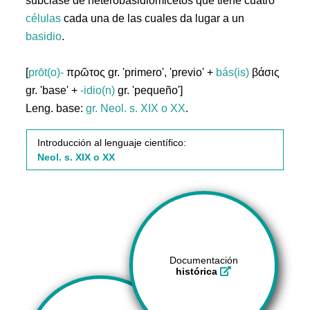
subclase de heterobasidiomicetos que tiene cuatro
células
cada una de las cuales da lugar a un
basidio
.
[
prōt(o)-
πρῶτος gr. 'primero', 'previo' +
bás(is)
βάσις
gr. 'base' +
-idio(n)
gr. 'pequeño']
Leng. base:
gr.
Neol. s. XIX o XX
.
Introducción al lenguaje científico:
Neol. s. XIX o XX
Documentación
histórica