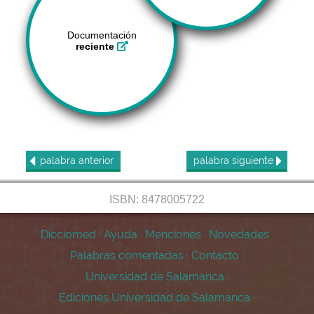
Documentación
reciente
palabra
anterior
palabra
siguiente
ISBN: 8478005722
Dicciomed
·
Ayuda
·
Menciones
·
Novedades
·
Palabras comentadas
·
Contacto
·
Universidad de Salamanca
·
Ediciones Universidad de Salamanca
·