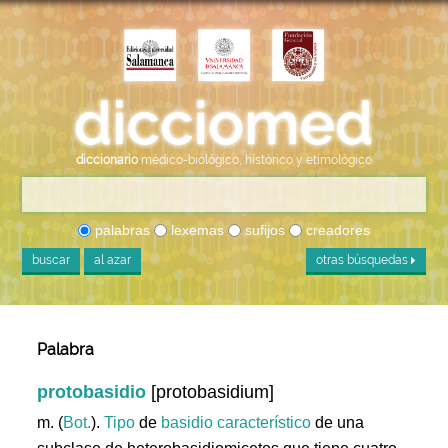
diccionario
médico-biológico, histórico y etimológico
palabras
lexemas
sufijos
creadores
buscar
al azar
otras búsquedas
Palabra
protobasidio
[protobasidium]
m. (
Bot.
).
Tipo
de
basidio
característico
de una