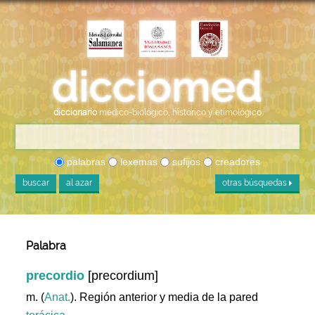
diccionario
médico-biológico, histórico y etimológico
palabras
lexemas
sufijos
creadores
buscar
al azar
otras búsquedas
Palabra
precordio
[precordium]
m. (
Anat.
). Región anterior y media de la pared