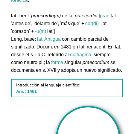
torácica
.
lat. cient.
praecordiu(m)
de lat.
praecordia
[
prae
lat.
'antes de', 'delante de', 'más que' +
cor(di)-
lat.
'corazón' +
-u(m)
lat.]
Leng. base:
lat.
Antigua
con cambio parcial de
significado. Docum. en 1481 en lat. renacent. En lat.
desde el s. I a.C. referido al
diafragma
, siempre
como neutro pl.; la
forma
singular
praecordium
se
documenta en s. XVII y adopta un nuevo significado.
Introducción al lenguaje científico:
Año: 1481