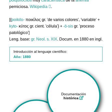
poiquilocitos
muy
característica
de la
anemia
perniciosa.
Wikipedia
.
[{
poikilo-
ποικίλος gr. 'de varios colores', 'variable' +
kyto-
κύτος gr. cient. 'célula'} +
-ō-sis
gr. 'proceso
patológico']
Leng. base:
gr.
Neol. s. XIX
. Docum. en 1880 en ingl.
Introducción al lenguaje científico:
Año: 1880
Documentación
histórica