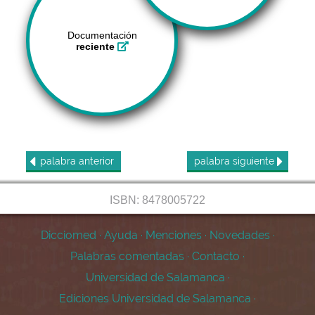
Documentación
reciente
palabra
anterior
palabra
siguiente
ISBN: 8478005722
Dicciomed
·
Ayuda
·
Menciones
·
Novedades
·
Palabras comentadas
·
Contacto
·
Universidad de Salamanca
·
Ediciones Universidad de Salamanca
·