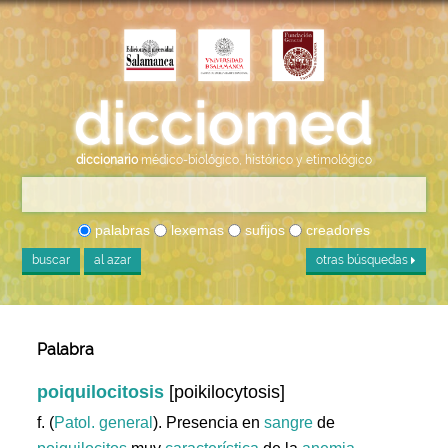
diccionario
médico-biológico, histórico y etimológico
palabras
lexemas
sufijos
creadores
buscar
al azar
otras búsquedas
Palabra
poiquilocitosis
[poikilocytosis]
f. (
Patol. general
). Presencia en
sangre
de