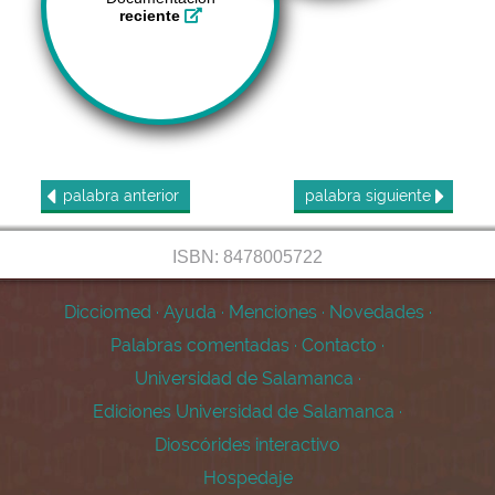
reciente
palabra
anterior
palabra
siguiente
ISBN: 8478005722
Dicciomed
·
Ayuda
·
Menciones
·
Novedades
·
Palabras comentadas
·
Contacto
·
Universidad de Salamanca
·
Ediciones Universidad de Salamanca
·
Dioscórides interactivo
Hospedaje