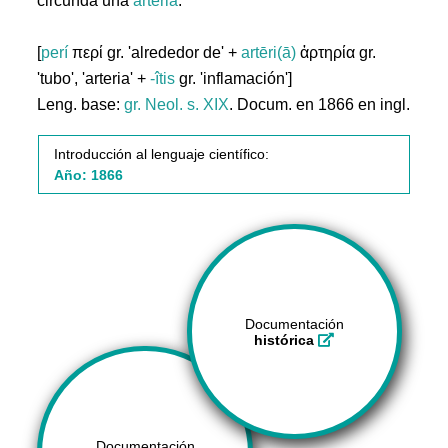
circunda una
arteria
.
[
perí
περί gr. 'alrededor de' +
artēri(ā)
ἀρτηρία gr.
'tubo', 'arteria' +
-îtis
gr. 'inflamación']
Leng. base:
gr.
Neol. s. XIX
. Docum. en 1866 en ingl.
Introducción al lenguaje científico:
Año: 1866
Documentación
histórica
Documentación