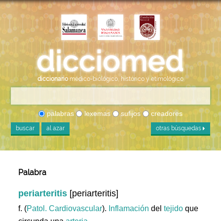
diccionario
médico-biológico, histórico y etimológico
palabras
lexemas
sufijos
creadores
buscar
al azar
otras búsquedas
Palabra
periarteritis
[periarteritis]
f. (
Patol. Cardiovascular
).
Inflamación
del
tejido
que