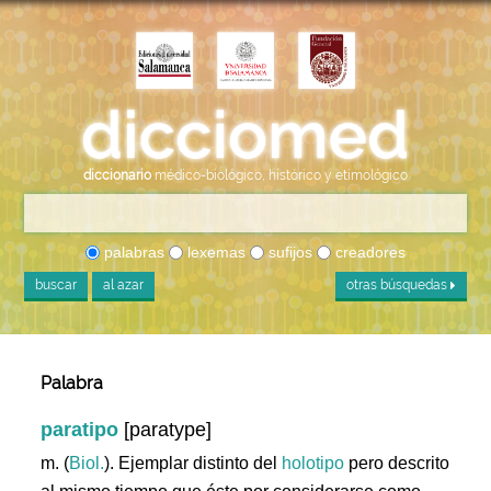
diccionario
médico-biológico, histórico y etimológico
palabras
lexemas
sufijos
creadores
buscar
al azar
otras búsquedas
Palabra
paratipo
[paratype]
m. (
Biol.
). Ejemplar distinto del
holotipo
pero descrito