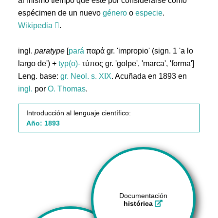
al mismo tiempo que éste por considerarse como
espécimen de un nuevo
género
o
especie
.
Wikipedia
.
ingl.
paratype
[
pará
παρά gr. 'impropio' (sign. 1 'a lo
largo de') +
typ(o)-
τύπος gr. 'golpe', 'marca', 'forma']
Leng. base:
gr.
Neol. s. XIX
. Acuñada en 1893 en
ingl.
por
O. Thomas
.
Introducción al lenguaje científico:
Año: 1893
Documentación
histórica