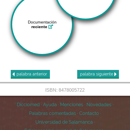
Documentación
reciente
palabra
anterior
palabra
siguiente
ISBN: 8478005722
Dicciomed
·
Ayuda
·
Menciones
·
Novedades
·
Palabras comentadas
·
Contacto
·
Universidad de Salamanca
·