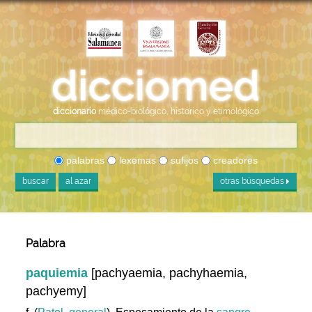
diccionario
médico-biológico, histórico y etimológico
palabras
lexemas
sufijos
creadores
buscar
al azar
otras búsquedas
Palabra
paquiemia
[pachyaemia, pachyhaemia,
pachyemy]