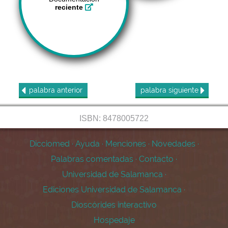
reciente
palabra
anterior
palabra
siguiente
ISBN: 8478005722
Dicciomed
·
Ayuda
·
Menciones
·
Novedades
·
Palabras comentadas
·
Contacto
·
Universidad de Salamanca
·
Ediciones Universidad de Salamanca
·
Dioscórides interactivo
Hospedaje