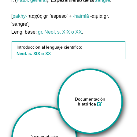
f. (
Patol. general
). Espesamiento de la
sangre
.
[
pakhy-
παχύς gr. 'espeso' +
-haimíā
-αιμία gr.
'sangre']
Leng. base:
gr.
Neol. s. XIX o XX
.
Introducción al lenguaje científico:
Neol. s. XIX o XX
Documentación
histórica
Documentación