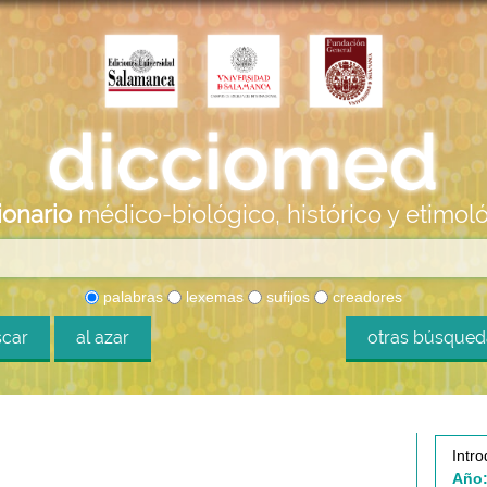
ionario
médico-biológico, histórico y etimol
palabras
lexemas
sufijos
creadores
car
al azar
otras búsque
Intro
Año: