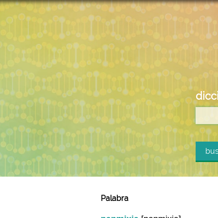
dicc
bus
Palabra