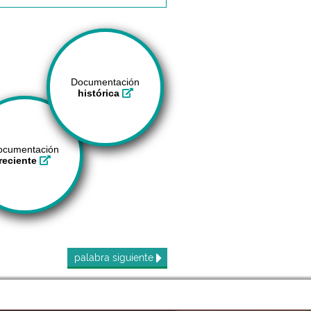
Documentación
histórica
ocumentación
reciente
palabra
siguiente