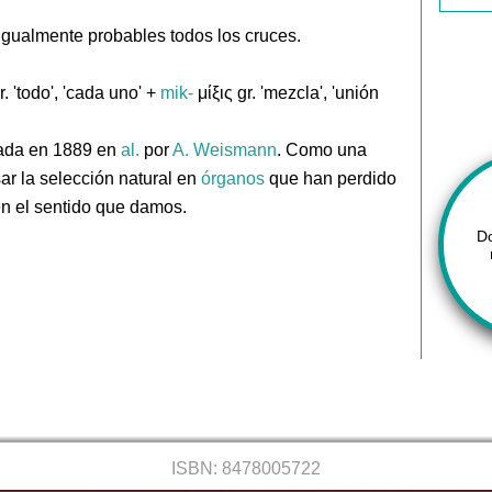
 igualmente probables todos los cruces.
. 'todo', 'cada uno' +
mik-
μίξις gr. 'mezcla', 'unión
ada en 1889 en
al.
por
A. Weismann
. Como una
ar la selección natural en
órganos
que han perdido
en el sentido que damos.
D
ISBN: 8478005722