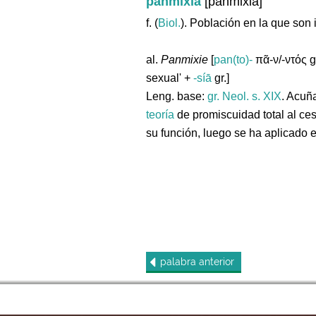
panmixia
[panmixia]
f. (
Biol.
). Población en la que son
al.
Panmixie
[
pan(tο)-
πᾶ-ν/-ντός gr
sexual' +
-síā
gr.]
Leng. base:
gr.
Neol. s. XIX
. Acuñ
teoría
de promiscuidad total al ces
su función, luego se ha aplicado 
palabra
anterior