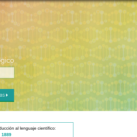
ógico
das
ducción al lenguaje científico:
 1889