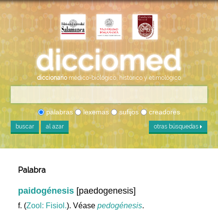
diccionario
médico-biológico, histórico y etimológico
palabras
lexemas
sufijos
creadores
buscar
al azar
otras búsquedas
Palabra
paidogénesis
[paedogenesis]
f. (
Zool: Fisiol.
). Véase
pedogénesis
.