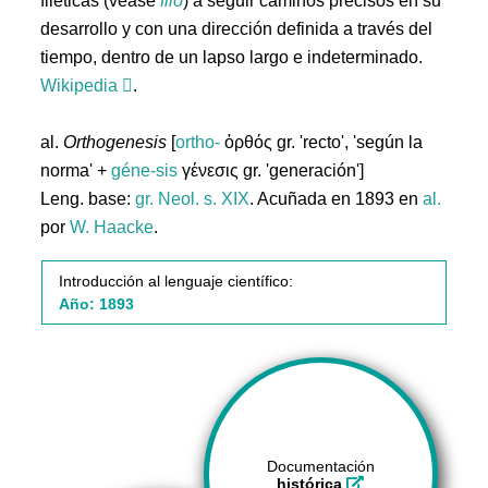
filéticas (véase
filo
) a seguir caminos precisos en su
desarrollo y con una dirección definida a través del
tiempo, dentro de un lapso largo e indeterminado.
Wikipedia
.
al.
Orthogenesis
[
ortho-
ὀρθός gr. 'recto', 'según la
norma' +
géne-sis
γένεσις gr. 'generación']
Leng. base:
gr.
Neol. s. XIX
. Acuñada en 1893 en
al.
por
W. Haacke
.
Introducción al lenguaje científico:
Año: 1893
Documentación
histórica