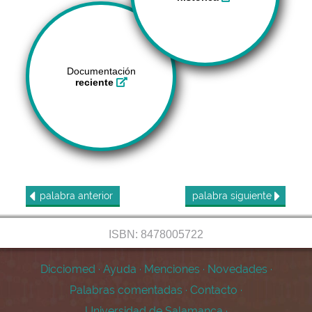
Documentación
reciente
palabra
anterior
palabra
siguiente
ISBN: 8478005722
Dicciomed
·
Ayuda
·
Menciones
·
Novedades
·
Palabras comentadas
·
Contacto
·
Universidad de Salamanca
·