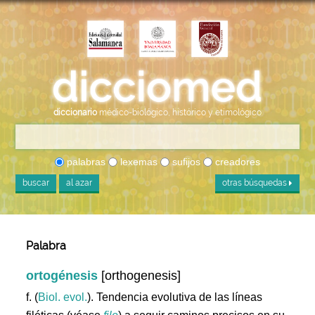
diccionario
médico-biológico, histórico y etimológico
palabras
lexemas
sufijos
creadores
buscar
al azar
otras búsquedas
Palabra
ortogénesis
[orthogenesis]
f. (
Biol. evol.
). Tendencia evolutiva de las líneas