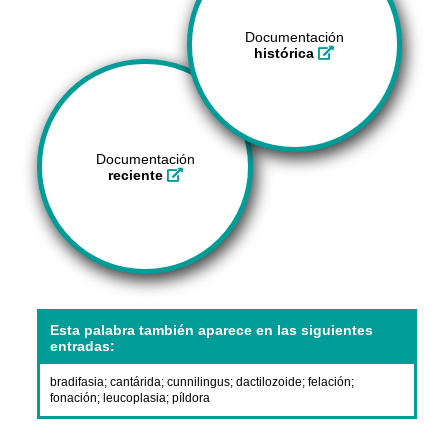
Documentación
histórica
Documentación
reciente
Esta palabra también aparece en las siguientes
entradas:
bradifasia
;
cantárida
;
cunnilingus
;
dactilozoide
;
felación
;
fonación
;
leucoplasia
;
píldora