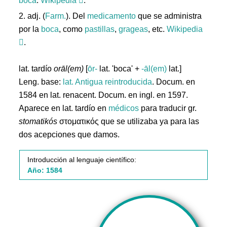
boca
.
Wikipedia
.
2. adj. (
Farm.
). Del
medicamento
que se administra
por la
boca
, como
pastillas
,
grageas
, etc.
Wikipedia
.
lat. tardío
orāl(em)
[
ōr-
lat. 'boca' +
-āl(em)
lat.]
Leng. base:
lat.
Antigua reintroducida
. Docum. en
1584 en lat. renacent. Docum. en ingl. en 1597.
Aparece en lat. tardío en
médicos
para traducir gr.
stomatikós
στοματικός que se utilizaba ya para las
dos acepciones que damos.
Introducción al lenguaje científico:
Año: 1584