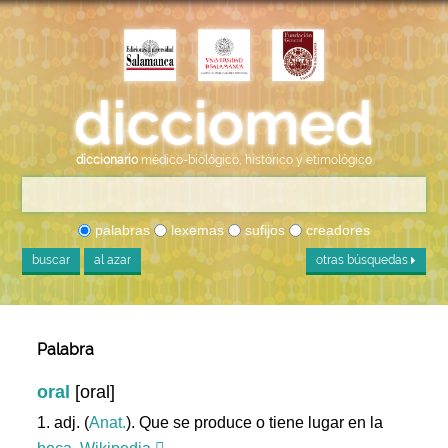
diccionario
médico-biológico, histórico y etimológico
palabras
lexemas
sufijos
creadores
buscar
al azar
otras búsquedas
Palabra
oral
[oral]
1. adj. (
Anat.
). Que se produce o tiene lugar en la