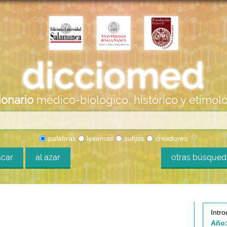
ionario
médico-biológico, histórico y etimol
palabras
lexemas
sufijos
creadores
car
al azar
otras búsque
Intro
Año: