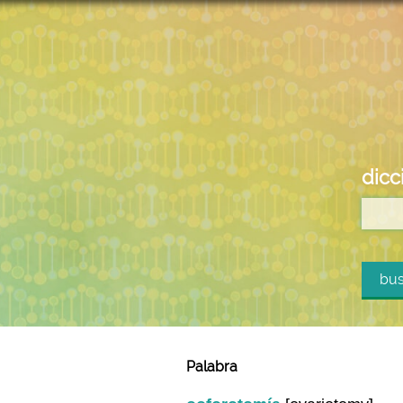
dicc
bus
Palabra