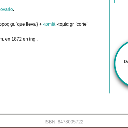
l
ovario
.
ρος gr. 'que lleva'} +
-tomíā
-τομία gr. 'corte',
m. en 1872 en ingl.
D
ISBN: 8478005722