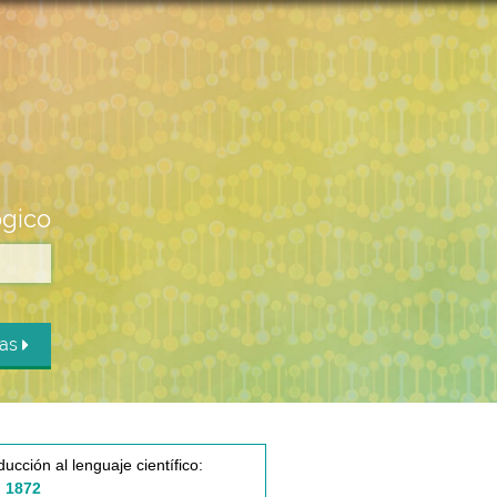
ógico
das
ducción al lenguaje científico:
 1872