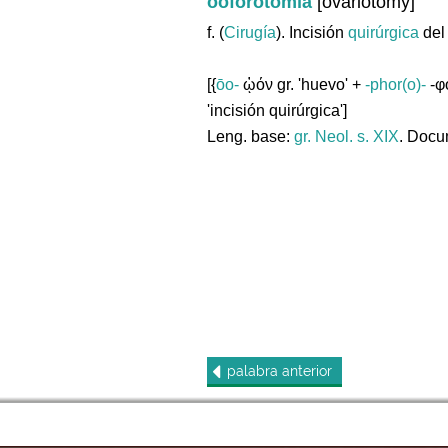
ooforotomía
[ovariotomy]
f. (
Cirugía
). Incisión
quirúrgica
de
[{
ōo-
ᾠόν gr. 'huevo' +
-phor(o)-
-φο
'incisión quirúrgica']
Leng. base:
gr.
Neol. s. XIX
. Docu
palabra
anterior