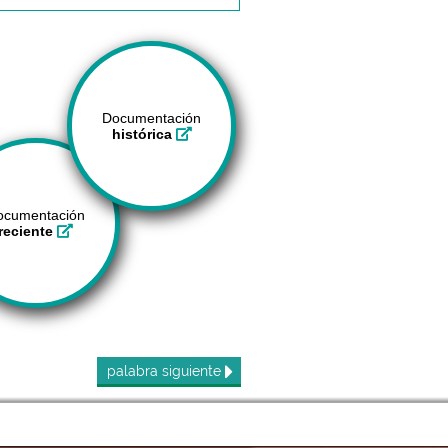
Documentación
histórica
ocumentación
reciente
palabra
siguiente