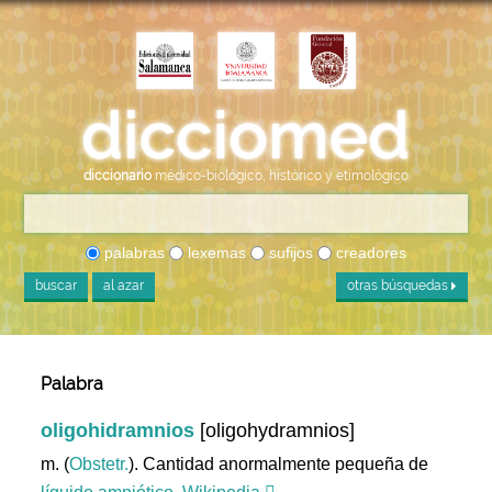
diccionario
médico-biológico, histórico y etimológico
palabras
lexemas
sufijos
creadores
buscar
al azar
otras búsquedas
Palabra
oligohidramnios
[oligohydramnios]
m. (
Obstetr.
). Cantidad anormalmente pequeña de