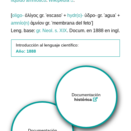
líquido
amniótico
.
Wikipedia
.
[
oligo-
ὀλίγος gr. 'escaso' +
hydr(o)-
ὑδρο- gr. 'agua' +
amnío(n)
ἀμνίον gr. 'membrana del feto']
Leng. base:
gr.
Neol. s. XIX
. Docum. en 1888 en ingl.
Introducción al lenguaje científico:
Año: 1888
Documentación
histórica
Documentación