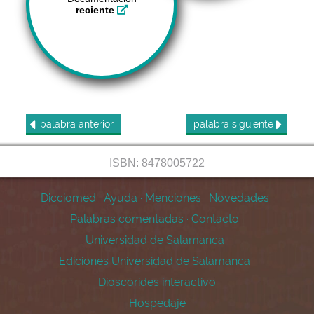
reciente
palabra
anterior
palabra
siguiente
ISBN: 8478005722
Dicciomed
·
Ayuda
·
Menciones
·
Novedades
·
Palabras comentadas
·
Contacto
·
Universidad de Salamanca
·
Ediciones Universidad de Salamanca
·
Dioscórides interactivo
Hospedaje