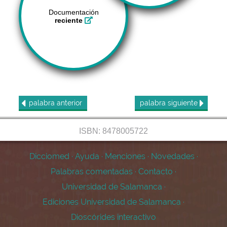
Documentación
reciente
palabra
anterior
palabra
siguiente
ISBN: 8478005722
Dicciomed
·
Ayuda
·
Menciones
·
Novedades
·
Palabras comentadas
·
Contacto
·
Universidad de Salamanca
·
Ediciones Universidad de Salamanca
·
Dioscórides interactivo