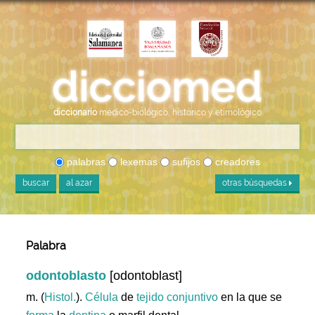
diccionario
médico-biológico, histórico y etimológico
palabras
lexemas
sufijos
creadores
buscar
al azar
otras búsquedas
Palabra
odontoblasto
[odontoblast]
m. (
Histol.
).
Célula
de
tejido
conjuntivo
en la que se