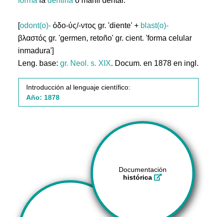
forma
la
dentina
o marfil dental.
[
odont(o)-
ὀδο-ύς/-ντος gr. 'diente' +
blast(o)-
βλαστός gr. 'germen, retoño' gr. cient. 'forma celular
inmadura']
Leng. base:
gr.
Neol. s. XIX
. Docum. en 1878 en ingl.
Introducción al lenguaje científico:
Año: 1878
Documentación
histórica