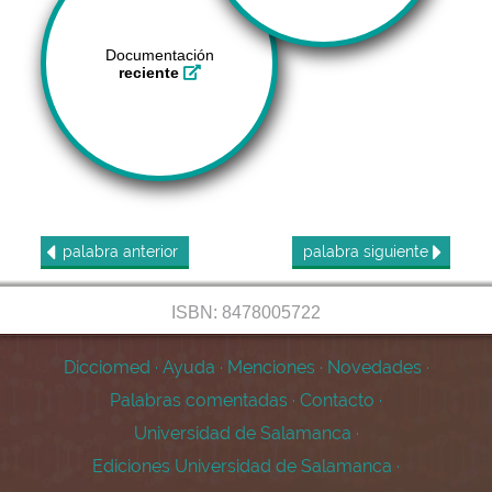
Documentación
reciente
palabra
anterior
palabra
siguiente
ISBN: 8478005722
Dicciomed
·
Ayuda
·
Menciones
·
Novedades
·
Palabras comentadas
·
Contacto
·
Universidad de Salamanca
·
Ediciones Universidad de Salamanca
·