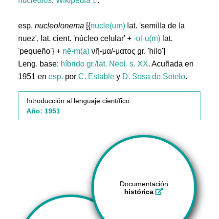
nucleolos
.
Wikipedia
.
esp.
nucleolonema
[{
nucle(um)
lat. 'semilla de la
nuez', lat. cient. 'núcleo celular' +
-ol-u(m)
lat.
'pequeño'} +
nē-m(a)
νῆ-μα/-ματος gr. 'hilo']
Leng. base:
híbrido gr./lat.
Neol. s. XX
. Acuñada en
1951 en
esp.
por
C. Estable
y
D. Sosa de Sotelo
.
Introducción al lenguaje científico:
Año: 1951
Documentación
histórica