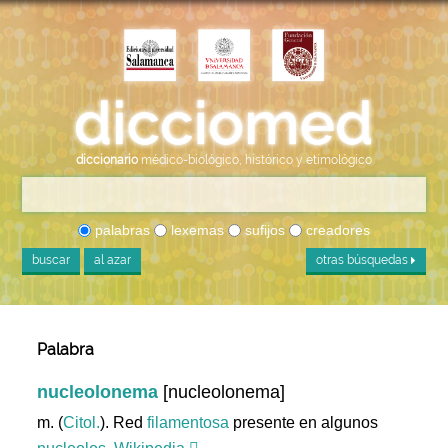
diccionario
médico-biológico, histórico y etimológico
palabras
lexemas
sufijos
creadores
buscar
al azar
otras búsquedas
Palabra
nucleolonema
[nucleolonema]
m. (
Citol.
). Red
filamentosa
presente en algunos