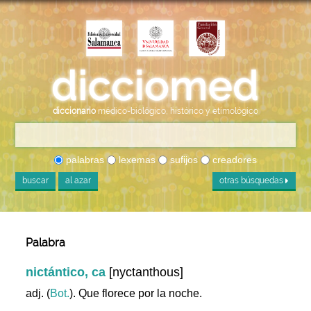
diccionario
médico-biológico, histórico y etimológico
palabras
lexemas
sufijos
creadores
buscar
al azar
otras búsquedas
Palabra
nictántico, ca
[nyctanthous]
adj. (
Bot.
). Que florece por la noche.