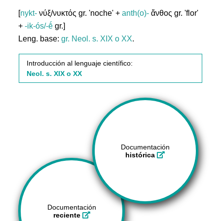
[
nykt-
νύξ/νυκτός gr. 'noche' +
anth(o)-
ἄνθος gr. 'flor'
+
-ik-ós/-ḗ
gr.]
Leng. base:
gr.
Neol. s. XIX o XX
.
Introducción al lenguaje científico:
Neol. s. XIX o XX
Documentación
histórica
Documentación
reciente