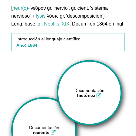
[
neur(o)-
νεῦρον gr. 'nervio', gr. cient. 'sistema
nervioso' +
lýsis
λύσις gr. 'descomposición']
Leng. base:
gr.
Neol. s. XIX
. Docum. en 1864 en ingl.
Introducción al lenguaje científico:
Año: 1864
Documentación
histórica
Documentación
reciente