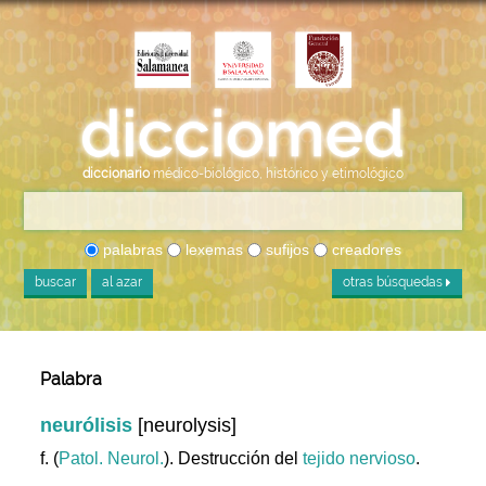
diccionario
médico-biológico, histórico y etimológico
palabras
lexemas
sufijos
creadores
buscar
al azar
otras búsquedas
Palabra
neurólisis
[neurolysis]
f. (
Patol. Neurol.
). Destrucción del
tejido
nervioso
.