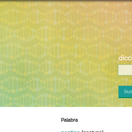
dicc
bus
Palabra