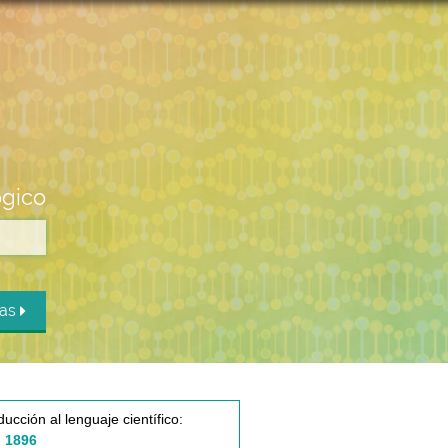
ógico
das
ducción al lenguaje científico:
 1896