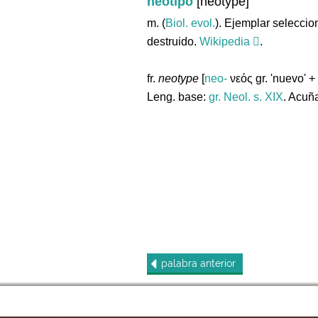
neotipo
[neotype]
m. (
Biol. evol.
). Ejemplar selecc
destruido.
Wikipedia
.
fr.
neotype
[
neo-
νεός gr. 'nuevo' +
Leng. base:
gr.
Neol. s. XIX
. Acuñ
palabra
anterior