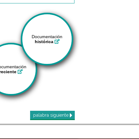
Documentación
histórica
ocumentación
reciente
palabra
siguiente