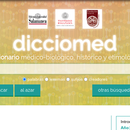
ionario
médico-biológico, histórico y etimol
palabras
lexemas
sufijos
creadores
car
al azar
otras búsque
Intro
Año: