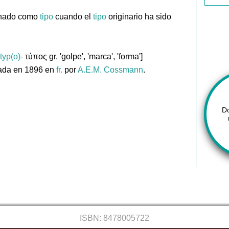
ionado como
tipo
cuando el
tipo
originario ha sido
typ(o)-
τύπος gr. 'golpe', 'marca', 'forma']
ada en 1896 en
fr.
por
A.E.M. Cossmann
.
D
ISBN: 8478005722