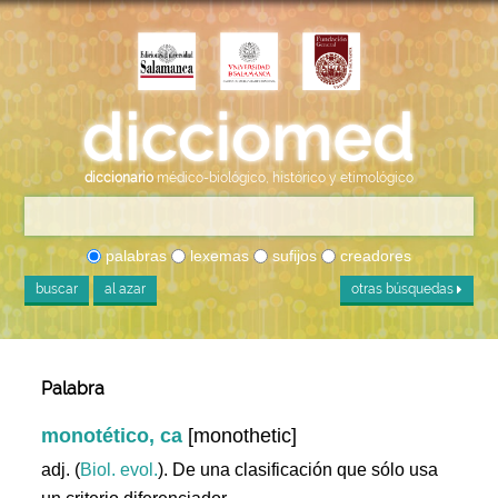
diccionario
médico-biológico, histórico y etimológico
palabras
lexemas
sufijos
creadores
buscar
al azar
otras búsquedas
Palabra
monotético, ca
[monothetic]
adj. (
Biol. evol.
). De una clasificación que sólo usa