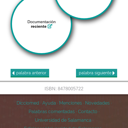
Documentación
reciente
palabra
anterior
palabra
siguiente
ISBN: 8478005722
Dicciomed
·
Ayuda
·
Menciones
·
Novedades
·
Palabras comentadas
·
Contacto
·
Universidad de Salamanca
·