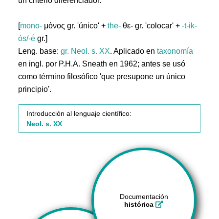
un criterio diferenciador.
[
mono-
μόνος gr. 'único' +
the-
θε- gr. 'colocar' +
-t-ik-
ós/-ḗ
gr.]
Leng. base:
gr.
Neol. s. XX
. Aplicado en
taxonomía
en ingl. por P.H.A. Sneath en 1962; antes se usó
como término filosófico 'que presupone un único
principio'.
Introducción al lenguaje científico:
Neol. s. XX
Documentación
histórica