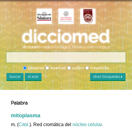
diccionario
médico-biológico, histórico y etimológico
palabras
lexemas
sufijos
creadores
buscar
al azar
otras búsquedas
Palabra
mitoplasma
m. (
Citol.
). Red cromática del
núcleo
celular
.