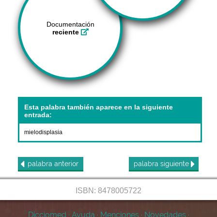
Documentación
reciente
Esta palabra también aparece en la siguiente
entrada:
mielodisplasia
palabra
anterior
palabra
siguiente
ISBN: 8478005722
Dicciomed
·
Ayuda
·
Menciones
·
Novedades
·