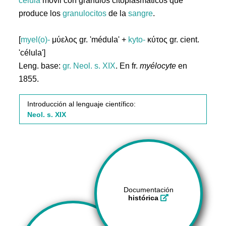
célula
móvil con gránulos citoplasmáticos que
produce los
granulocitos
de la
sangre
.
[
myel(o)-
μύελος gr. 'médula' +
kyto-
κύτος gr. cient.
'célula']
Leng. base:
gr.
Neol. s. XIX
. En fr.
myélocyte
en
1855.
Introducción al lenguaje científico:
Neol. s. XIX
Documentación
histórica