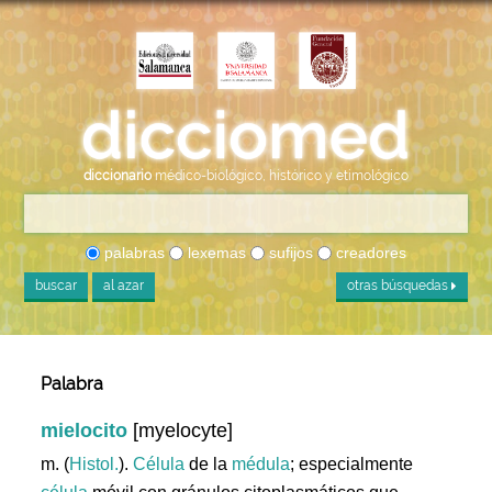
diccionario
médico-biológico, histórico y etimológico
palabras
lexemas
sufijos
creadores
buscar
al azar
otras búsquedas
Palabra
mielocito
[myelocyte]
m. (
Histol.
).
Célula
de la
médula
; especialmente