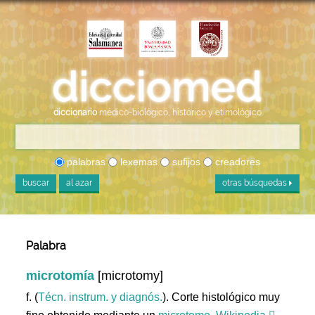
diccionario
médico-biológico, histórico y etimológico
palabras
lexemas
sufijos
creadores
buscar
al azar
otras búsquedas
Palabra
microtomía
[microtomy]
f. (
Técn. instrum. y diagnós.
). Corte histológico muy