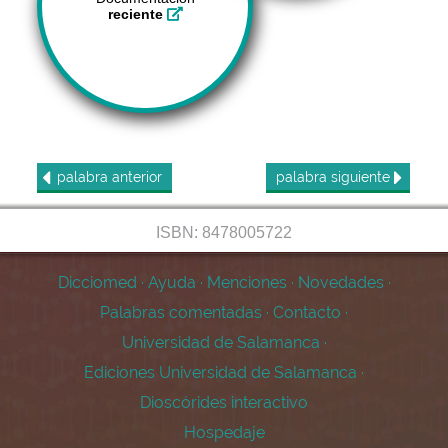
reciente
palabra
anterior
palabra
siguiente
ISBN: 8478005722
Dicciomed
·
Ayuda
·
Menciones
·
Novedades
·
Palabras comentadas
·
Contacto
·
Universidad de Salamanca
·
Ediciones Universidad de Salamanca
·
Dioscórides interactivo
Hospedaje