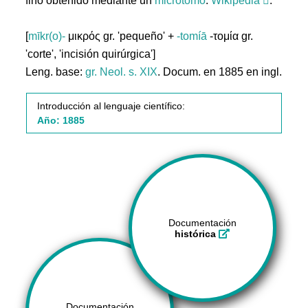
fino obtenido mediante un
microtomo
.
Wikipedia
.
[
mīkr(o)-
μικρός gr. 'pequeño' +
-tomíā
-τομία gr.
'corte', 'incisión quirúrgica']
Leng. base:
gr.
Neol. s. XIX
. Docum. en 1885 en ingl.
Introducción al lenguaje científico:
Año: 1885
Documentación
histórica
Documentación