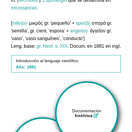
m. (
Microbiol.
).
Esporangio
que se desarrolla en
microsporas
.
[
mīkr(o)-
μικρός gr. 'pequeño' +
spor(ā)
σπoρά gr.
'semilla', gr. cient. 'espora' +
angei(o)-
ἀγγεῖον gr.
'vaso', 'vaso sanguíneo', 'conducto']
Leng. base:
gr.
Neol. s. XIX
. Docum. en 1881 en ingl.
Introducción al lenguaje científico:
Año: 1881
Documentación
histórica