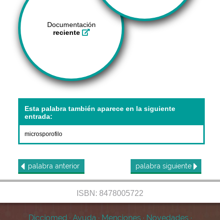
Documentación
reciente
Esta palabra también aparece en la siguiente
entrada:
microsporofilo
palabra
anterior
palabra
siguiente
ISBN: 8478005722
Dicciomed
·
Ayuda
·
Menciones
·
Novedades
·