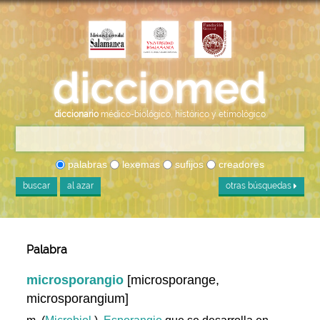
diccionario
médico-biológico, histórico y etimológico
palabras
lexemas
sufijos
creadores
buscar
al azar
otras búsquedas
Palabra
microsporangio
[microsporange,
microsporangium]