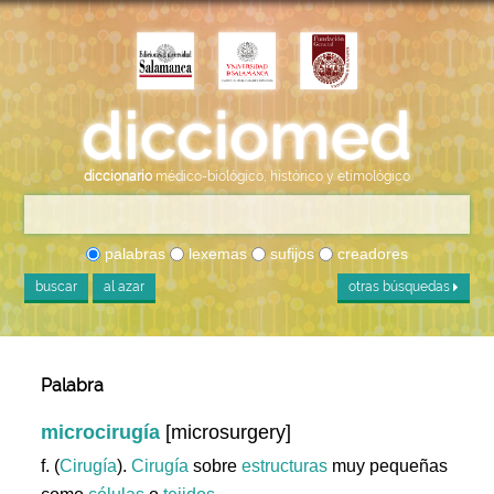
diccionario
médico-biológico, histórico y etimológico
palabras
lexemas
sufijos
creadores
buscar
al azar
otras búsquedas
Palabra
microcirugía
[microsurgery]
f. (
Cirugía
).
Cirugía
sobre
estructuras
muy pequeñas