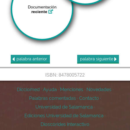
Documentación
reciente
palabra
anterior
palabra
siguiente
ISBN: 8478005722
Dicciomed
·
Ayuda
·
Menciones
·
Novedades
·
Palabras comentadas
·
Contacto
·
Universidad de Salamanca
·
Ediciones Universidad de Salamanca
·
Dioscórides interactivo