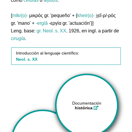
como
células
o
tejidos
.
[
mīkr(o)-
μικρός gr. 'pequeño' + {
kheir(o)-
χεῖ-ρ/-ρός
gr. 'mano' +
-ergíā
-εργία gr. 'actuación'}]
Leng. base:
gr.
Neol. s. XX
. 1926, en ingl. a partir de
cirugía
.
Introducción al lenguaje científico:
Neol. s. XX
Documentación
histórica