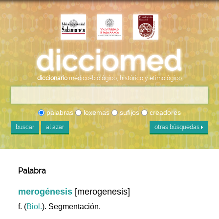
diccionario
médico-biológico, histórico y etimológico
palabras
lexemas
sufijos
creadores
buscar
al azar
otras búsquedas
Palabra
merogénesis
[merogenesis]
f. (
Biol.
). Segmentación.