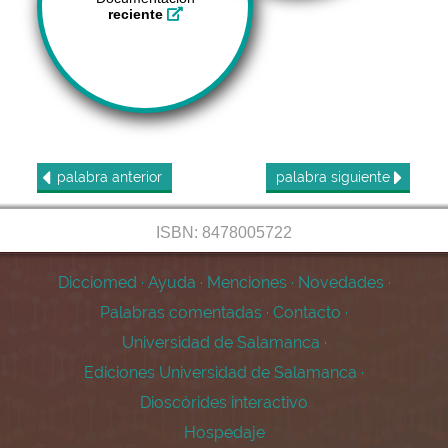
reciente
palabra
anterior
palabra
siguiente
ISBN: 8478005722
Dicciomed
·
Ayuda
·
Menciones
·
Novedades
·
Palabras comentadas
·
Contacto
·
Universidad de Salamanca
·
Ediciones Universidad de Salamanca
·
Dioscórides interactivo
Hospedaje