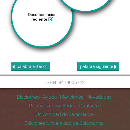
Documentación
reciente
palabra
anterior
palabra
siguiente
ISBN: 8478005722
Dicciomed
·
Ayuda
·
Menciones
·
Novedades
·
Palabras comentadas
·
Contacto
·
Universidad de Salamanca
·
Ediciones Universidad de Salamanca
·