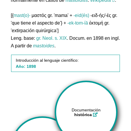
normalmente en casos de
mastoiditis
.
Wikipedia
.
[{
mast(o)-
μαστός gr. 'mama' +
-eid(és)
-ειδ-ής/-ές gr.
'que tiene el aspecto de'} +
-ek-tom-íā
ἐκτομή gr.
'extirpación quirúrgica']
Leng. base:
gr.
Neol. s. XIX
. Docum. en 1898 en ingl.
A partir de
mastoides
.
Introducción al lenguaje científico:
Año: 1898
Documentación
histórica