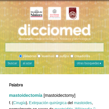
diccionario
médico-biológico, histórico y etimológico
palabras
lexemas
sufijos
creadores
buscar
al azar
otras búsquedas
Palabra
mastoidectomía
[mastoidectomy]
f. (
Cirugía
).
Extirpación
quirúrgica
del
mastoides
,