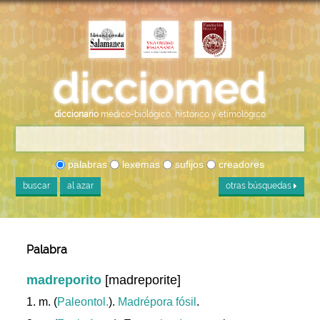
diccionario
médico-biológico, histórico y etimológico
palabras
lexemas
sufijos
creadores
buscar
al azar
otras búsquedas
Palabra
madreporito
[madreporite]
1. m. (
Paleontol.
).
Madrépora
fósil
.