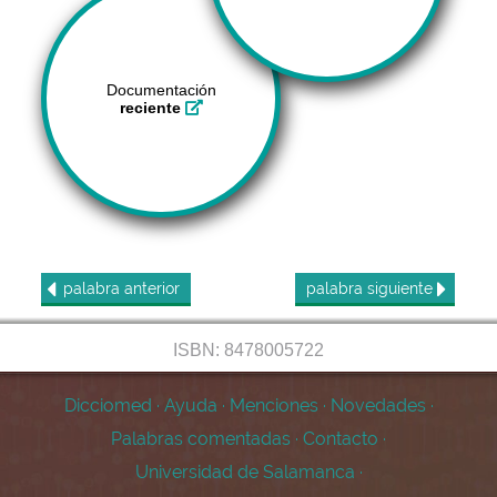
Documentación
reciente
palabra
anterior
palabra
siguiente
ISBN: 8478005722
Dicciomed
·
Ayuda
·
Menciones
·
Novedades
·
Palabras comentadas
·
Contacto
·
Universidad de Salamanca
·