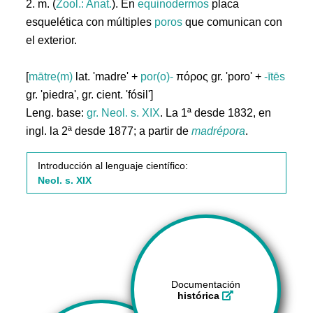
2. m. (
Zool.: Anat.
). En
equinodermos
placa
esquelética con múltiples
poros
que comunican con
el exterior.
[
mātre(m)
lat. 'madre' +
por(o)-
πόρος gr. 'poro' +
-ītēs
gr. 'piedra', gr. cient. 'fósil']
Leng. base:
gr.
Neol. s. XIX
. La 1ª desde 1832, en
ingl. la 2ª desde 1877; a partir de
madrépora
.
Introducción al lenguaje científico:
Neol. s. XIX
Documentación
histórica