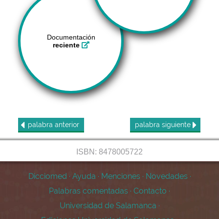
Documentación
reciente
palabra
anterior
palabra
siguiente
ISBN: 8478005722
Dicciomed
·
Ayuda
·
Menciones
·
Novedades
·
Palabras comentadas
·
Contacto
·
Universidad de Salamanca
·