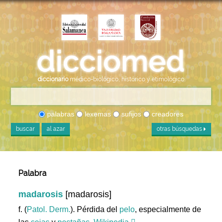
diccionario
médico-biológico, histórico y etimológico
palabras
lexemas
sufijos
creadores
buscar
al azar
otras búsquedas
Palabra
madarosis
[madarosis]
f. (
Patol. Derm.
). Pérdida del
pelo
, especialmente de