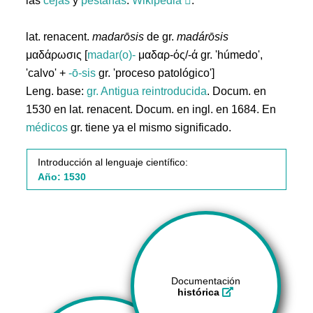
las
cejas
y
pestañas
.
Wikipedia
.
lat. renacent.
madarōsis
de gr.
madárōsis
μαδάρωσις [
madar(o)-
μαδαρ-ός/-ά gr. 'húmedo',
'calvo' +
-ō-sis
gr. 'proceso patológico']
Leng. base:
gr.
Antigua reintroducida
. Docum. en
1530 en lat. renacent. Docum. en ingl. en 1684. En
médicos
gr. tiene ya el mismo significado.
Introducción al lenguaje científico:
Año: 1530
Documentación
histórica