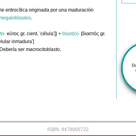
ie eritrocítica originada por una maduración
megaloblastos
.
to-
κύτος gr. cient. 'célula']} +
blast(o)-
βλαστός gr.
elular inmadura']
 Debería ser
macrocitoblasto
.
D
ISBN: 8478005722