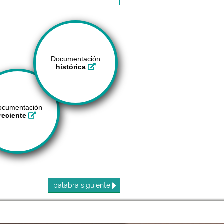
Documentación
histórica
ocumentación
reciente
palabra
siguiente