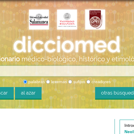
ionario
médico-biológico, histórico y etimol
palabras
lexemas
sufijos
creadores
car
al azar
otras búsque
Intro
Neol