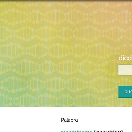
dicc
bus
Palabra