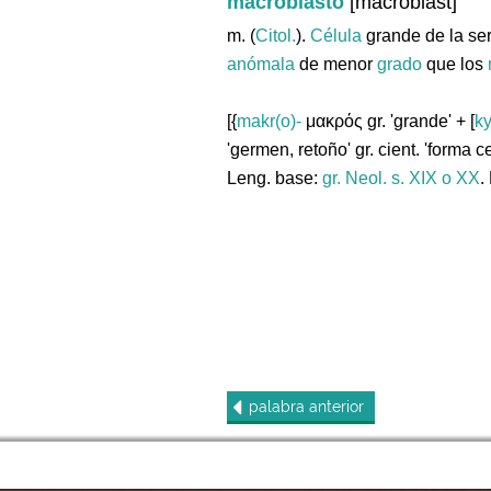
macroblasto
[macroblast]
m. (
Citol.
).
Célula
grande de la ser
anómala
de menor
grado
que los
[{
makr(o)-
μακρός gr. 'grande' + [
ky
'germen, retoño' gr. cient. 'forma c
Leng. base:
gr.
Neol. s. XIX o XX
.
palabra
anterior