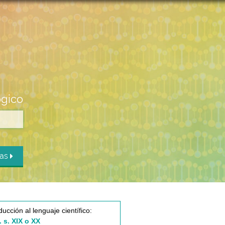
ógico
das
ducción al lenguaje científico:
. s. XIX o XX