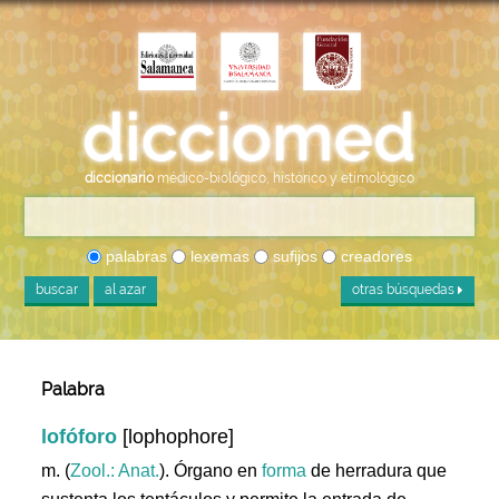
diccionario
médico-biológico, histórico y etimológico
palabras
lexemas
sufijos
creadores
buscar
al azar
otras búsquedas
Palabra
lofóforo
[lophophore]
m. (
Zool.: Anat.
). Órgano en
forma
de herradura que