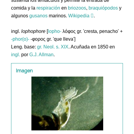
sustenta los tentáculos y permite la entrada de
comida y la
respiración
en
briozoos
,
braquiópodos
y
algunos
gusanos
marinos.
Wikipedia
.
ingl.
lophophore
[
lopho-
λόφος gr. 'cresta, penacho' +
-phor(o)-
-φορος gr. 'que lleva']
Leng. base:
gr.
Neol. s. XIX
. Acuñada en 1850 en
ingl.
por
G.J. Allman
.
Imagen