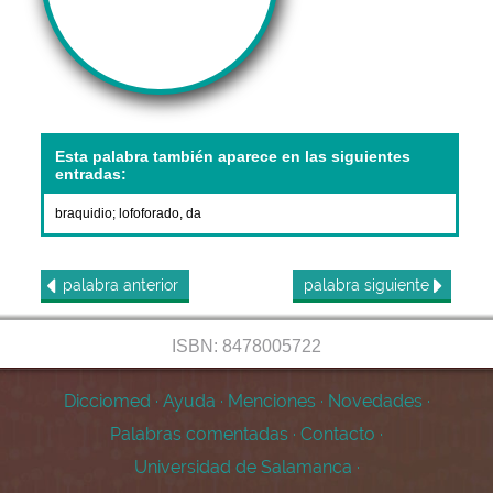
Esta palabra también aparece en las siguientes
entradas:
braquidio
;
lofoforado, da
palabra
anterior
palabra
siguiente
ISBN: 8478005722
Dicciomed
·
Ayuda
·
Menciones
·
Novedades
·
Palabras comentadas
·
Contacto
·
Universidad de Salamanca
·