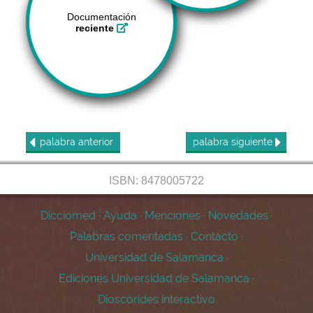
Documentación
reciente
palabra
anterior
palabra
siguiente
ISBN: 8478005722
Dicciomed
·
Ayuda
·
Menciones
·
Novedades
·
Palabras comentadas
·
Contacto
·
Universidad de Salamanca
·
Ediciones Universidad de Salamanca
·
Dioscórides interactivo