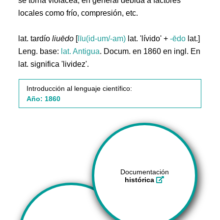
se torna violácea, en general debida a factores
locales como frío, compresión, etc.
lat. tardío
liuēdo
[
līu(id-um/-am)
lat. 'lívido' +
-ēdo
lat.]
Leng. base:
lat.
Antigua
. Docum. en 1860 en ingl. En
lat. significa 'lividez'.
Introducción al lenguaje científico:
Año: 1860
Documentación
histórica