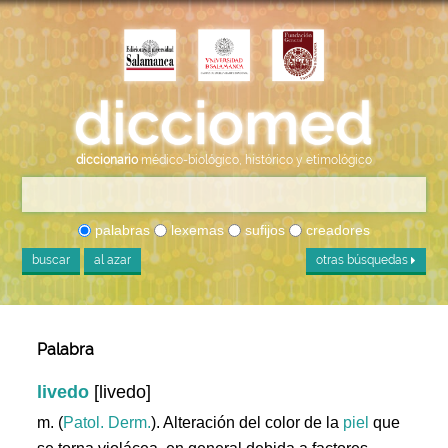
diccionario
médico-biológico, histórico y etimológico
palabras
lexemas
sufijos
creadores
buscar
al azar
otras búsquedas
Palabra
livedo
[livedo]
m. (
Patol. Derm.
). Alteración del color de la
piel
que