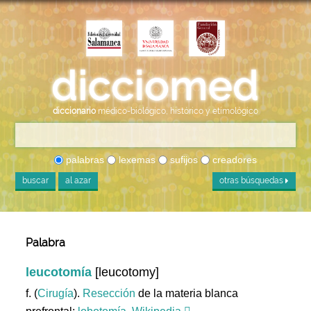
diccionario
médico-biológico, histórico y etimológico
palabras
lexemas
sufijos
creadores
buscar
al azar
otras búsquedas
Palabra
leucotomía
[leucotomy]
f. (
Cirugía
).
Resección
de la materia blanca