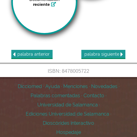
reciente
palabra
anterior
palabra
siguiente
ISBN: 8478005722
Dicciomed
·
Ayuda
·
Menciones
·
Novedades
·
Palabras comentadas
·
Contacto
·
Universidad de Salamanca
·
Ediciones Universidad de Salamanca
·
Dioscórides interactivo
Hospedaje