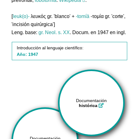
prefrontal;
lobotomía
.
Wikipedia
.
[
leuk(o)-
λευκός gr. 'blanco' +
-tomíā
-τομία gr. 'corte',
'incisión quirúrgica']
Leng. base:
gr.
Neol. s. XX
. Docum. en 1947 en ingl.
Introducción al lenguaje científico:
Año: 1947
Documentación
histórica
Documentación