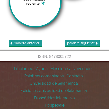
reciente
palabra
anterior
palabra
siguiente
ISBN: 8478005722
Dicciomed
·
Ayuda
·
Menciones
·
Novedades
·
Palabras comentadas
·
Contacto
·
Universidad de Salamanca
·
Ediciones Universidad de Salamanca
·
Dioscórides interactivo
Hospedaje