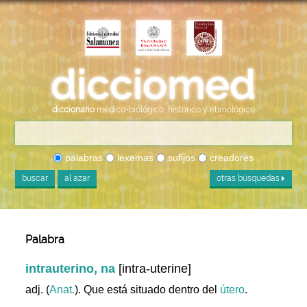
diccionario
médico-biológico, histórico y etimológico
palabras
lexemas
sufijos
creadores
buscar
al azar
otras búsquedas
Palabra
intrauterino, na
[intra-uterine]
adj. (
Anat.
). Que está situado dentro del
útero
.