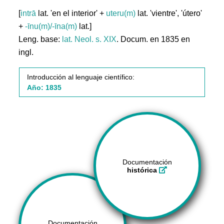
[
intrā
lat. 'en el interior' +
uteru(m)
lat. 'vientre', 'útero'
+
-īnu(m)/-īna(m)
lat.]
Leng. base:
lat.
Neol. s. XIX
. Docum. en 1835 en
ingl.
Introducción al lenguaje científico:
Año: 1835
Documentación
histórica
Documentación