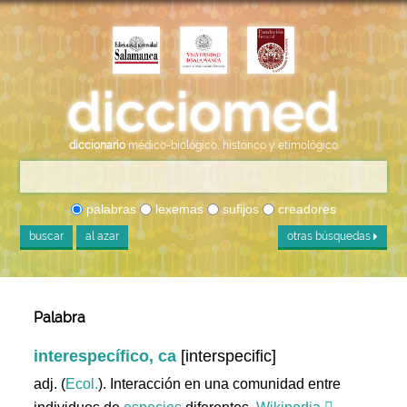
diccionario
médico-biológico, histórico y etimológico
palabras
lexemas
sufijos
creadores
buscar
al azar
otras búsquedas
Palabra
interespecífico, ca
[interspecific]
adj. (
Ecol.
). Interacción en una comunidad entre