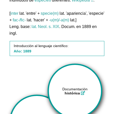
individuos de
especies
diferentes.
Wikipedia
.
[
inter
lat. 'entre' +
specie(m)
lat. 'apariencia', 'especie'
+
fac-/fic-
lat. 'hacer' +
-u(m)/-a(m)
lat.]
Leng. base:
lat.
Neol. s. XIX
. Docum. en 1889 en
ingl.
Introducción al lenguaje científico:
Año: 1889
Documentación
histórica