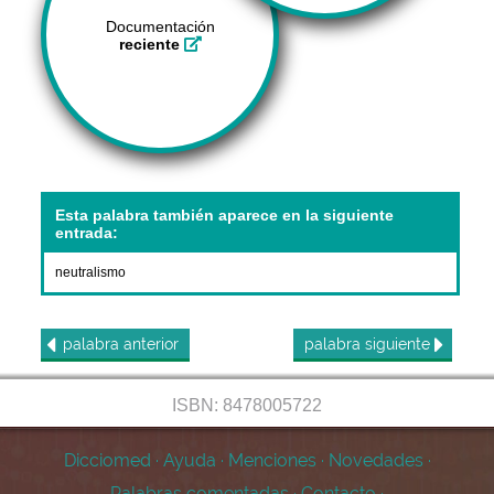
Documentación
reciente
Esta palabra también aparece en la siguiente
entrada:
neutralismo
palabra
anterior
palabra
siguiente
ISBN: 8478005722
Dicciomed
·
Ayuda
·
Menciones
·
Novedades
·
Palabras comentadas
·
Contacto
·