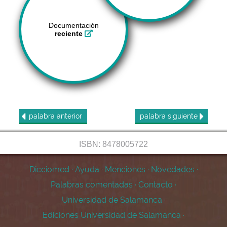
Documentación
reciente
palabra
anterior
palabra
siguiente
ISBN: 8478005722
Dicciomed
·
Ayuda
·
Menciones
·
Novedades
·
Palabras comentadas
·
Contacto
·
Universidad de Salamanca
·
Ediciones Universidad de Salamanca
·