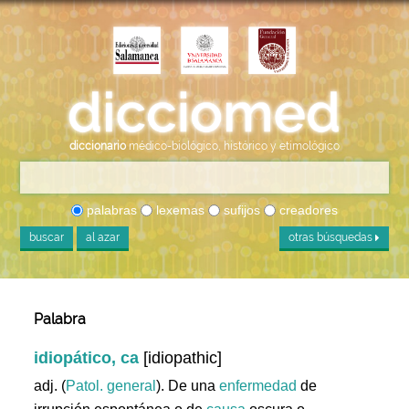
diccionario
médico-biológico, histórico y etimológico
palabras
lexemas
sufijos
creadores
buscar
al azar
otras búsquedas
Palabra
idiopático, ca
[idiopathic]
adj. (
Patol. general
). De una
enfermedad
de