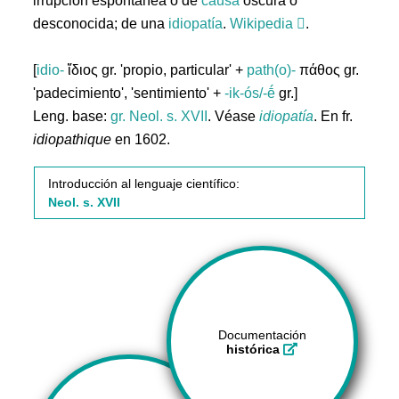
irrupción espontánea o de
causa
oscura o
desconocida; de una
idiopatía
.
Wikipedia
.
[
idio-
ἴδιος gr. 'propio, particular' +
path(o)-
πάθος gr.
'padecimiento', 'sentimiento' +
-ik-ós/-ḗ
gr.]
Leng. base:
gr.
Neol. s. XVII
. Véase
idiopatía
. En fr.
idiopathique
en 1602.
Introducción al lenguaje científico:
Neol. s. XVII
Documentación
histórica