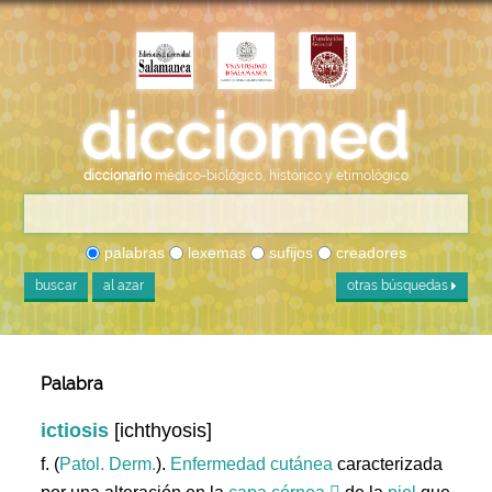
diccionario
médico-biológico, histórico y etimológico
palabras
lexemas
sufijos
creadores
buscar
al azar
otras búsquedas
Palabra
ictiosis
[ichthyosis]
f. (
Patol. Derm.
).
Enfermedad
cutánea
caracterizada