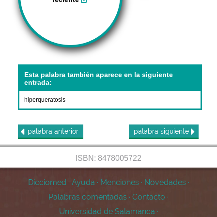
Esta palabra también aparece en la siguiente
entrada:
hiperqueratosis
palabra
anterior
palabra
siguiente
ISBN: 8478005722
Dicciomed
·
Ayuda
·
Menciones
·
Novedades
·
Palabras comentadas
·
Contacto
·
Universidad de Salamanca
·