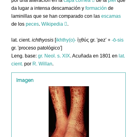
por una alteración en la
capa
córnea
de la
piel
que
da lugar a intensa descamación y
formación
de
laminillas que se han comparado con las
escamas
de los
peces
.
Wikipedia
.
lat. cient.
ichthyosis
[
ikhthy(o)-
ἰχθύς gr. 'pez' +
-ō-sis
gr. 'proceso patológico']
Leng. base:
gr.
Neol. s. XIX
. Acuñada en 1801 en
lat.
cient.
por
R. Willan
.
Imagen