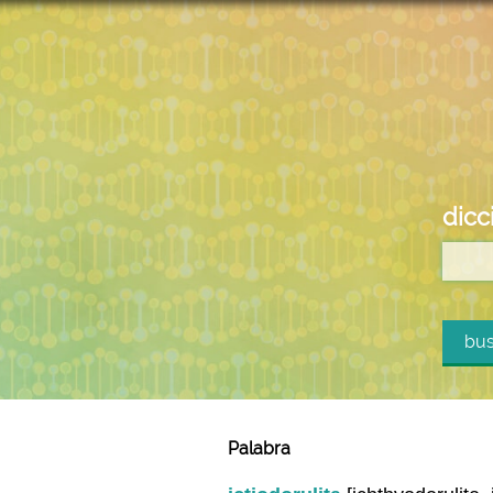
dicc
bus
Palabra