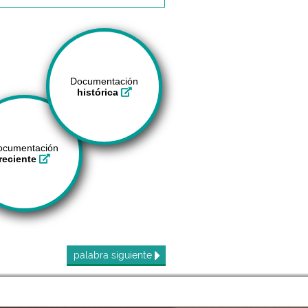
Documentación
histórica
ocumentación
reciente
palabra
siguiente