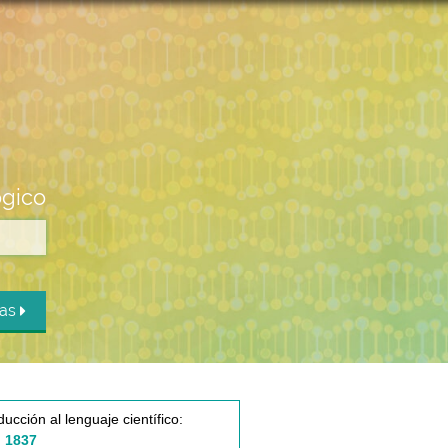
ógico
das
ducción al lenguaje científico:
 1837