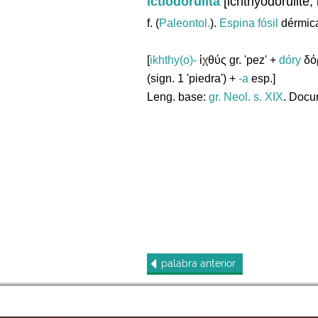
ictiodorulita
[ichthyodorulite, 
f. (
Paleontol.
).
Espina
fósil
dérmica
[
ikhthy(o)-
ἰχθύς gr. 'pez' +
dóry
δόρ
(sign. 1 'piedra') +
-a
esp.]
Leng. base:
gr.
Neol. s. XIX
. Docu
palabra
anterior