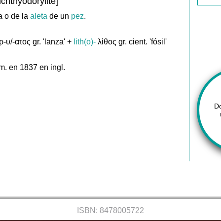
ichthyodorylite]
 o de la
aleta
de un
pez
.
-υ/-ατος gr. 'lanza' +
lith(o)-
λίθος gr. cient. 'fósil'
m. en 1837 en ingl.
D
ISBN: 8478005722