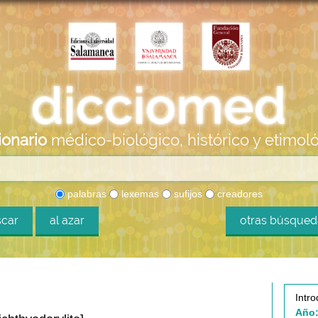
ionario
médico-biológico, histórico y etimol
palabras
lexemas
sufijos
creadores
car
al azar
otras búsque
Intro
Año: