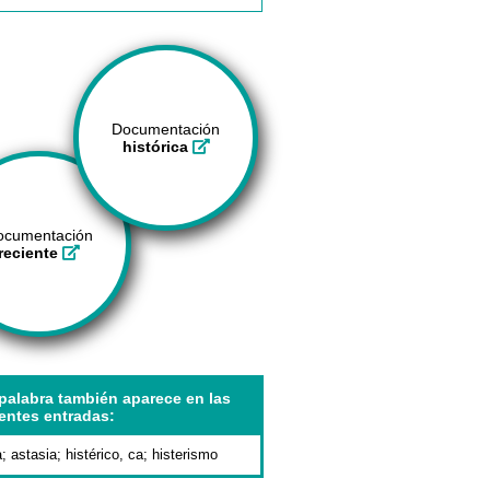
Documentación
histórica
ocumentación
reciente
palabra también aparece en las
entes entradas:
a
;
astasia
;
histérico, ca
;
histerismo