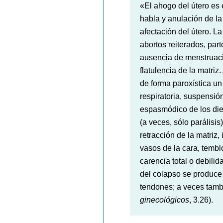
«El ahogo del útero es 
habla y anulación de l
afectación del útero. L
abortos reiterados, par
ausencia de menstruaci
flatulencia de la matriz
de forma paroxística un 
respiratoria, suspensión
espasmódico de los die
(a veces, sólo parálisi
retracción de la matriz,
vasos de la cara, tembl
carencia total o debilid
del colapso se produce 
tendones; a veces tambi
ginecológicos
, 3.26).