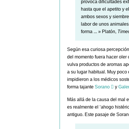
provoca dificultades e
hasta que el apetito y 
ambos sexos y siembren 
labor de unos animales 
forma ... » Platón,
Time
Según esa curiosa percepción 
del momento fuera hacer oler 
vulva productos de aromas ape
a su lugar habitual. Muy poc
impidieron a los médicos sos
forma tajante
Sorano
y
Gale
Más allá de la causa del mal e
es realmente el ‘ahogo histéri
antiguo. Este pasaje de Sorano 