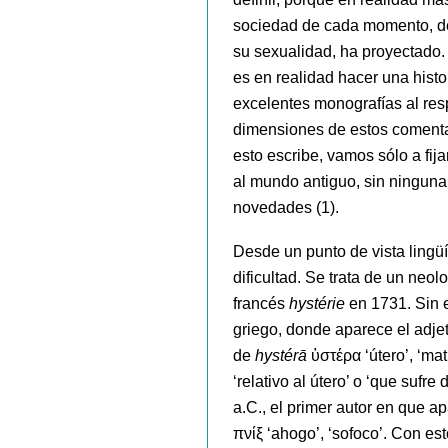
sociedad de cada momento, des
su sexualidad, ha proyectado. H
es en realidad hacer una histor
excelentes monografías al re
dimensiones de estos comentari
esto escribe, vamos sólo a fij
al mundo antiguo, sin ninguna 
novedades (1).
Desde un punto de vista lingü
dificultad. Se trata de un ne
francés
hystérie
en 1731. Sin 
griego, donde aparece el adje
de
hystérā
ὑστέρα ‘útero’, ‘matr
‘relativo al útero’ o ‘que sufr
a.C., el primer autor en que 
πνίξ ‘ahogo’, ‘sofoco’. Con es