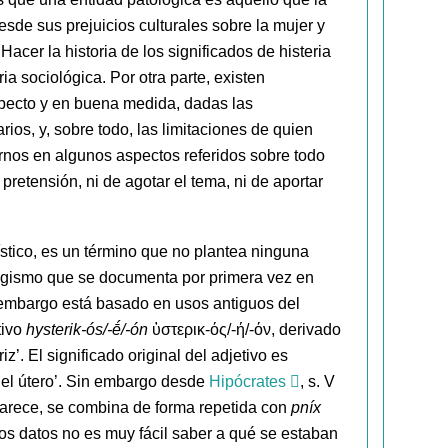
de sus prejuicios culturales sobre la mujer y
acer la historia de los significados de histeria
ia sociológica. Por otra parte, existen
specto y en buena medida, dadas las
os, y, sobre todo, las limitaciones de quien
arnos en algunos aspectos referidos sobre todo
pretensión, ni de agotar el tema, ni de aportar
ístico, es un término que no plantea ninguna
ologismo que se documenta por primera vez en
embargo está basado en usos antiguos del
tivo
hysterik-ós/-ḗ/-ón
ὑστερικ-ός/-ή/-όν, derivado
iz’. El significado original del adjetivo es
e del útero’. Sin embargo desde
Hipócrates
, s. V
aparece, se combina de forma repetida con
pníx
tos datos no es muy fácil saber a qué se estaban