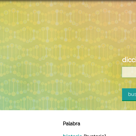
dicc
bus
Palabra