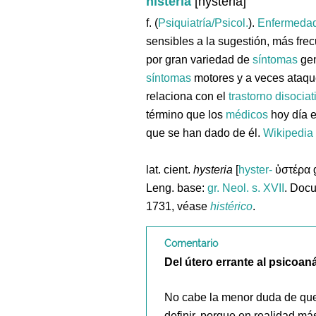
histeria
[hysteria]
f. (
Psiquiatría/Psicol.
).
Enfermeda
sensibles a la sugestión, más fre
por gran variedad de
síntomas
gen
síntomas
motores y a veces ataqu
relaciona con el
trastorno
disociat
término que los
médicos
hoy día e
que se han dado de él.
Wikipedia
lat. cient.
hysteria
[
hyster-
ὑστέρα g
Leng. base:
gr.
Neol. s. XVII
. Docu
1731, véase
histérico
.
Comentario
Del útero errante al psicoaná
No cabe la menor duda de que 
definir, porque en realidad má