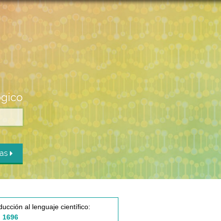
ógico
das
ducción al lenguaje científico:
 1696