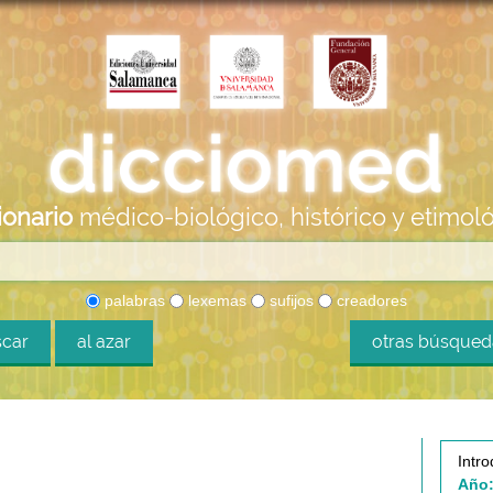
ionario
médico-biológico, histórico y etimol
palabras
lexemas
sufijos
creadores
car
al azar
otras búsque
Intro
Año: