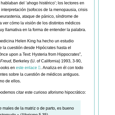
 hablaban del ‘ahogo histérico’; los lectores en
terpretación (sofocos de la menopausia, crisis
, neurastenia, ataque de pánico, síndrome de
a ver cómo la visión de los distintos médicos
uy llamativa en la forma de entender la palabra.
 medicina Helen King ha hecho un estudio
 la cuestión desde Hipócrates hasta el
Once upon a Text: Hysteria from Hippocrates”,
 Freud
, Berkeley (U. of California) 1993, 3-90,
Books en
este enlace
. Analiza en él con todo
antes sobre la cuestión de médicos antiguos.
no de ellos.
podemos citar este curioso aforismo hipocrático:
 males de la matriz o de parto, es bueno
stornudo.» (Aforismo 5.35).