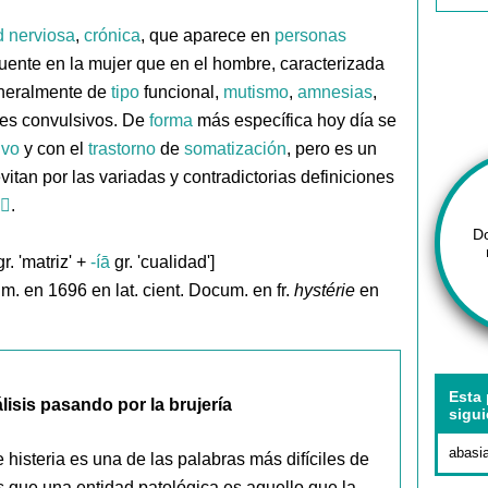
d
nerviosa
,
crónica
, que aparece en
personas
cuente en la mujer que en el hombre, caracterizada
eralmente de
tipo
funcional,
mutismo
,
amnesias
,
es convulsivos. De
forma
más específica hoy día se
ivo
y con el
trastorno
de
somatización
, pero es un
vitan por las variadas y contradictorias definiciones
.
D
r. 'matriz' +
-íā
gr. 'cualidad']
m. en 1696 en lat. cient. Docum. en fr.
hystérie
en
Esta 
lisis pasando por la brujería
sigui
abasi
histeria es una de las palabras más difíciles de
s que una entidad patológica es aquello que la