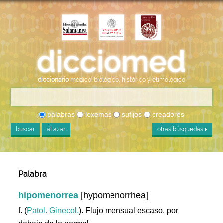
diccionario
médico-biológico, histórico y etimológico
palabras
lexemas
sufijos
creadores
buscar
al azar
otras búsquedas
Palabra
hipomenorrea
[hypomenorrhea]
f. (
Patol. Ginecol.
). Flujo mensual escaso, por