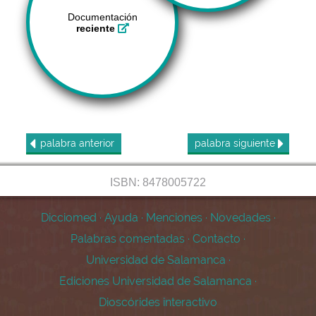
Documentación
reciente
palabra
anterior
palabra
siguiente
ISBN: 8478005722
Dicciomed
·
Ayuda
·
Menciones
·
Novedades
·
Palabras comentadas
·
Contacto
·
Universidad de Salamanca
·
Ediciones Universidad de Salamanca
·
Dioscórides interactivo