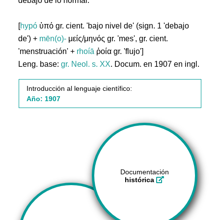
debajo de lo normal.
[
hypó
ὑπό gr. cient. 'bajo nivel de' (sign. 1 'debajo
de') +
mēn(o)-
μείς/μηνός gr. 'mes', gr. cient.
'menstruación' +
rhoíā
ῥοία gr. 'flujo']
Leng. base:
gr.
Neol. s. XX
. Docum. en 1907 en ingl.
Introducción al lenguaje científico:
Año: 1907
Documentación
histórica