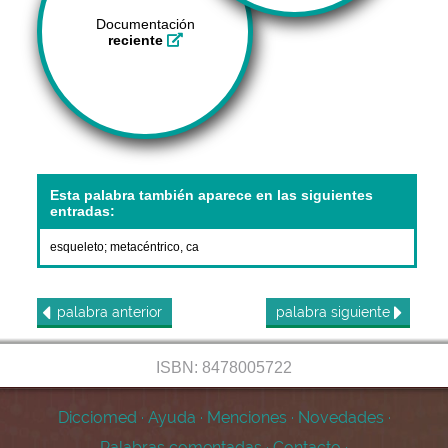
Documentación
reciente
Esta palabra también aparece en las siguientes
entradas:
esqueleto
;
metacéntrico, ca
palabra
anterior
palabra
siguiente
ISBN: 8478005722
Dicciomed
·
Ayuda
·
Menciones
·
Novedades
·
Palabras comentadas
·
Contacto
·