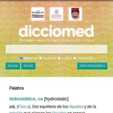
diccionario
médico-biológico, histórico y etimológico
palabras
lexemas
sufijos
creadores
buscar
al azar
otras búsquedas
Palabra
hidrostático, ca
[hydrostatic]
adj. (
Física
). Del equilibrio de los
líquidos
y de la