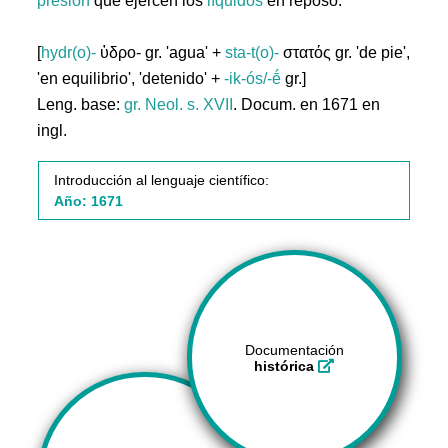
presión
que ejercen los
líquidos
en reposo.
[
hydr(o)-
ὑδρο- gr. 'agua' +
sta-t(o)-
στατός gr. 'de pie',
'en equilibrio', 'detenido' +
-ik-ós/-ḗ
gr.]
Leng. base:
gr.
Neol. s. XVII
. Docum. en 1671 en
ingl.
Introducción al lenguaje científico:
Año: 1671
Documentación
histórica