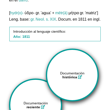
en el
útero
.
[
hydr(o)-
ὑδρο- gr. 'agua' +
mētr(ā)
μήτρα gr. 'matriz']
Leng. base:
gr.
Neol. s. XIX
. Docum. en 1811 en ingl.
Introducción al lenguaje científico:
Año: 1811
Documentación
histórica
Documentación
reciente