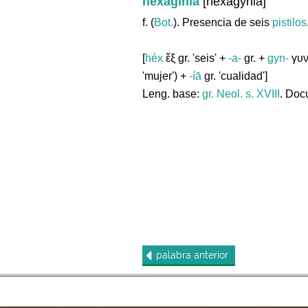
hexaginia
[hexagynia]
f. (
Bot.
). Presencia de seis
pistilos
[
héx
ἕξ gr. 'seis' +
-a-
gr. +
gyn-
γυνή
'mujer') +
-íā
gr. 'cualidad']
Leng. base:
gr.
Neol. s. XVIII
. Doc
palabra
anterior