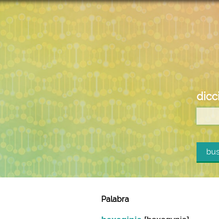
dicc
bus
Palabra