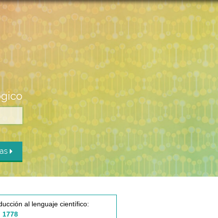
ógico
das
ducción al lenguaje científico:
 1778