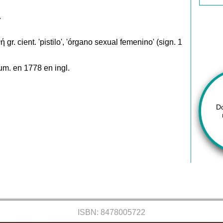
.
 gr. cient. 'pistilo', 'órgano sexual femenino' (sign. 1
um. en 1778 en ingl.
D
ISBN: 8478005722