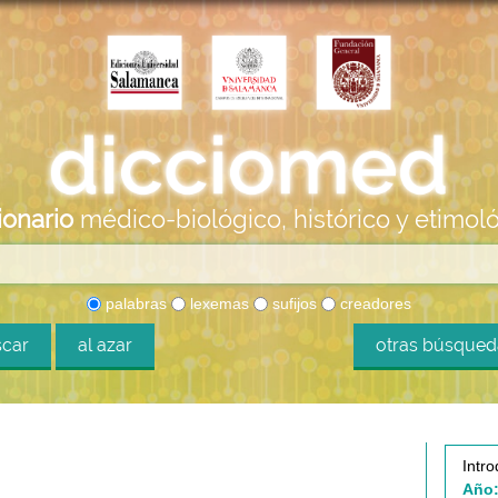
ionario
médico-biológico, histórico y etimol
palabras
lexemas
sufijos
creadores
car
al azar
otras búsque
Intro
Año: