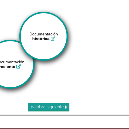
Documentación
histórica
ocumentación
reciente
palabra
siguiente