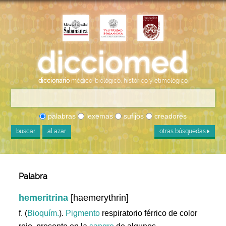
diccionario
médico-biológico, histórico y etimológico
palabras
lexemas
sufijos
creadores
buscar
al azar
otras búsquedas
Palabra
hemeritrina
[haemerythrin]
f. (
Bioquím.
).
Pigmento
respiratorio férrico de color