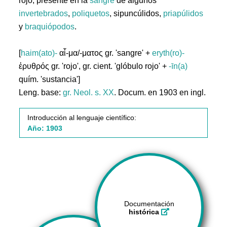
rojo, presente en la
sangre
de algunos
invertebrados
,
poliquetos
, sipuncúlidos,
priapúlidos
y
braquiópodos
.
[
haim(ato)-
αἷ-μα/-ματος gr. 'sangre' +
eryth(ro)-
ἐρυθρός gr. 'rojo', gr. cient. 'glóbulo rojo' +
-īn(a)
quím. 'sustancia']
Leng. base:
gr.
Neol. s. XX
. Docum. en 1903 en ingl.
Introducción al lenguaje científico:
Año: 1903
Documentación
histórica