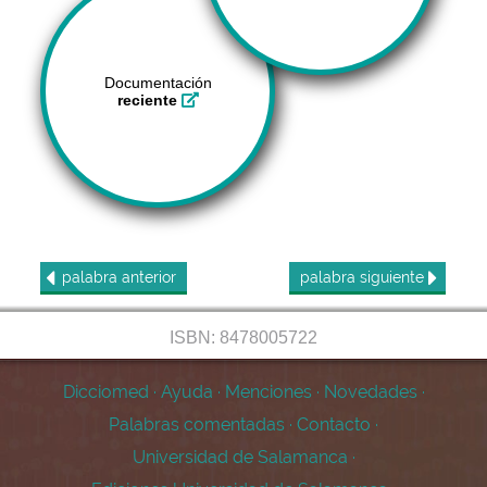
Documentación
reciente
palabra
anterior
palabra
siguiente
ISBN: 8478005722
Dicciomed
·
Ayuda
·
Menciones
·
Novedades
·
Palabras comentadas
·
Contacto
·
Universidad de Salamanca
·